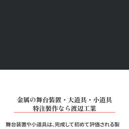
件にも対応できる体制を整えています。
薄板板金加工を中心とした製作体制により、形状変更
や微調整にも柔軟に対応でき、短納期案件についても
内容を見極めた上で相談を受けています。この柔軟
性が、舞台・映像業界から選ばれている理由の一つで
す。
金属の舞台装置・大道具・小道具
特注製作なら渡辺工業
舞台装置や小道具は、完成して初めて評価される製