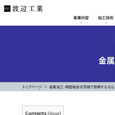
コ
ナ
ン
ビ
テ
ゲ
事業内容
加工技術
ン
ー
ツ
シ
へ
ョ
ス
ン
キ
に
ッ
移
金属
プ
動
トップページ
金属加工・精密板金を茨城で依頼するなら
Contents
[
show
]