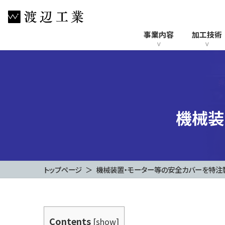
コ
ナ
ン
ビ
テ
ゲ
事業内容
加工技術
ン
ー
ツ
シ
へ
ョ
ス
ン
キ
に
ッ
移
機械装
プ
動
トップページ
機械装置・モーター等の安全カバーを特注
Contents
[
show
]