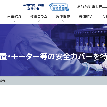
茨城県筑西市井上11
材質紹介
技術コラム
製作事例
設備紹介
会
置・モーター等の安全カバーを
製作